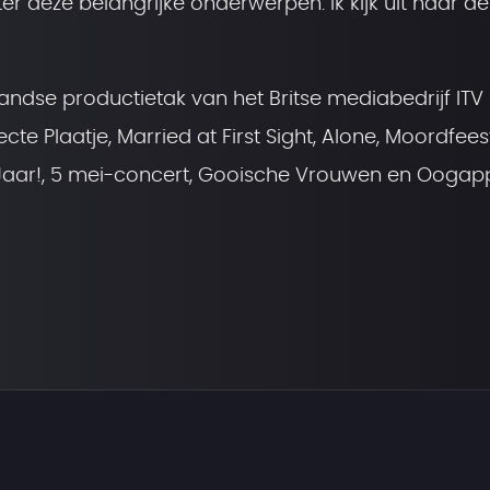
ter deze belangrijke onderwerpen. Ik kijk uit naar d
landse productietak van het Britse mediabedrijf ITV
 Plaatje, Married at First Sight, Alone, Moordfeest,
n Jaar!, 5 mei-concert, Gooische Vrouwen en Oogap