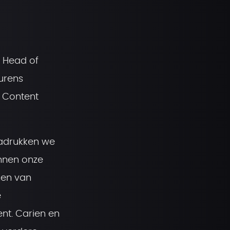
, Head of
urens
 Content
nadrukken we
nnen onze
men van
e
nt. Carien en