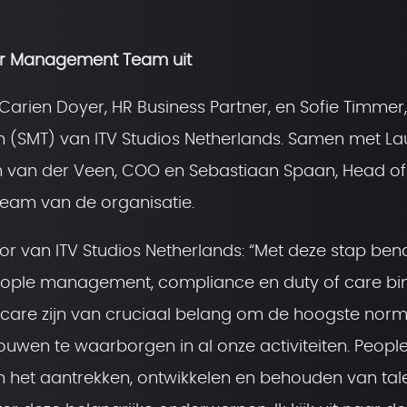
ior Management Team uit
 Carien Doyer, HR Business Partner, en Sofie Timmer
 (SMT) van ITV Studios Netherlands. Samen met La
n van der Veen, COO en Sebastiaan Spaan, Head of
team van de organisatie.
r van ITV Studios Netherlands: “Met deze stap be
eople management, compliance en duty of care bi
 care zijn van cruciaal belang om de hoogste nor
ertrouwen te waarborgen in al onze activiteiten. Peopl
n het aantrekken, ontwikkelen en behouden van tale