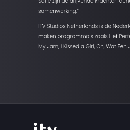
Sofie zijn de drijvende krachten ach
samenwerking.”
ITV Studios Netherlands is de Neder
maken programma’s zoals Het Perfecte
My Jam, I Kissed a Girl, Oh, Wat Ee