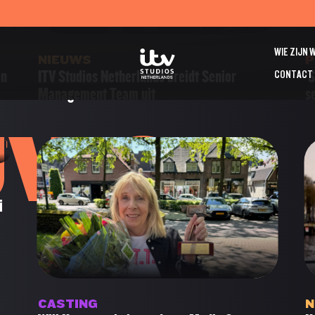
WIE ZIJN 
NIEUWS
P
en
ITV Studios Netherlands breidt Senior
‘
CONTACT
Management Team uit
s
UWS
i
CASTING
N