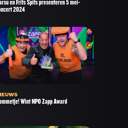
arsu en Frits Spits presenteren 5 mei-
oncert 2024
IEUWS
ommetje! Wint NPO Zapp Award