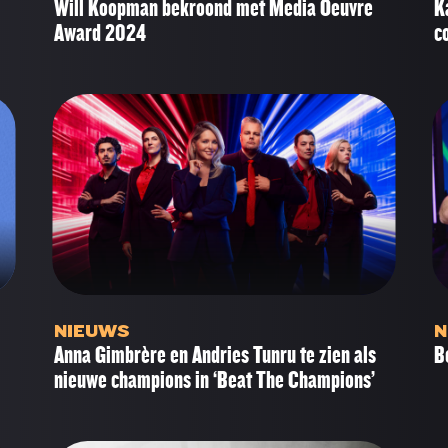
Will Koopman bekroond met Media Oeuvre
K
Award 2024
c
NIEUWS
N
Anna Gimbrère en Andries Tunru te zien als
B
nieuwe champions in ‘Beat The Champions’