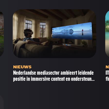
D
NIEUWS
N
Nederlandse mediasector ambieert leidende
I
positie in immersive content en ondersteunt
f
Groeifonds aanvraag van EUR 275 miljoen