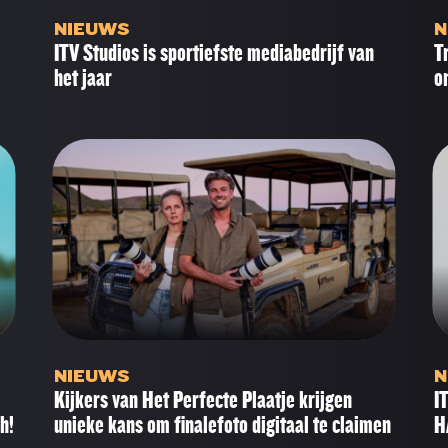
NIEUWS
N
ITV Studios is sportiefste mediabedrijf van
T
het jaar
o
NIEUWS
N
Kijkers van Het Perfecte Plaatje krijgen
I
h!
unieke kans om finalefoto digitaal te claimen
H