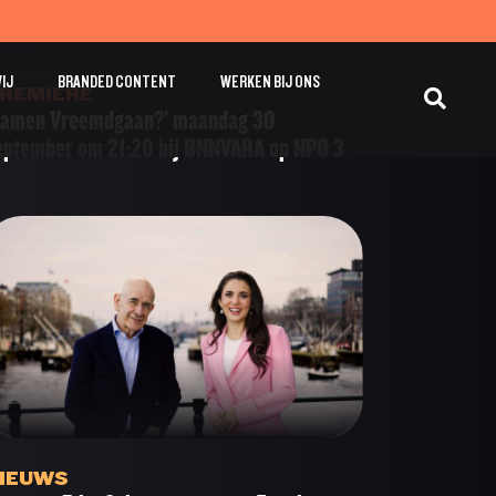
WIJ
BRANDED CONTENT
WERKEN BIJ ONS
REMIERE
Samen Vreemdgaan?’ maandag 30
eptember om 21:20 bij BNNVARA op NPO 3
IEUWS