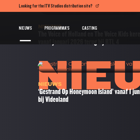
Looking for the ITV Studios distribution site?
NIEUWS
NIEUWS
PROGRAMMA’S
CASTING
The Voice of Holland en The Voice Kids ker
vanaf januari 2026 terug bij RTL 4
NIE
NIEUWS
‘Gestrand Op Honeymoon Island’ vanaf 1 jun
bij Videoland