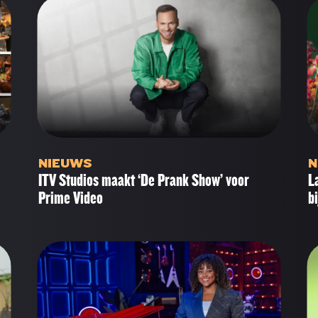
NIEUWS
N
ITV Studios maakt ‘De Prank Show’ voor
L
Prime Video
b