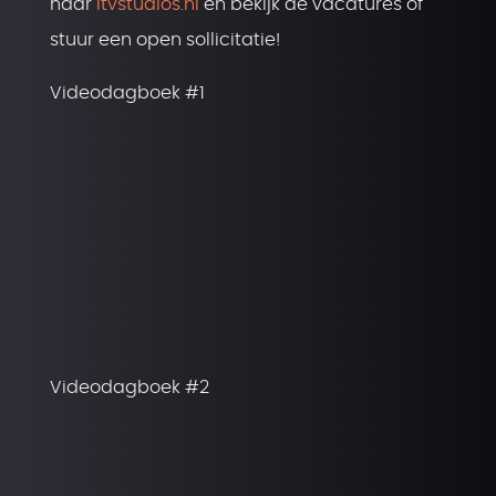
naar
itvstudios.nl
en bekijk de vacatures of
stuur een open sollicitatie!
Videodagboek #1
Videodagboek #2